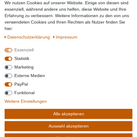
Wir nutzen Cookies auf unserer Website. Einige von diesen sind
Topmarken
essenziell, während andere uns helfen, diese Website und Ihre
Erfahrung zu verbessern. Weitere Informationen zu den von uns
SICHER EINKAUFEN
WIR AKZEPTIEREN
verwendeten Cookies und Ihren Rechten als Nutzer finden Sie
hier:
Daten­schutz­erklärung
Impressum
Essenziell
QUALITÄT
Statistik
WIR VERSENDEN MIT
Marketing
BESUCHEN SIE UNS AUF
Externe Medien
PayPal
Funktional
*Alle Preise verstehen sich inkl. MwSt. zzgl. Versandkosten. **Gilt für Lieferungen
Weitere Einstellungen
innerhalb deutschlands, Lieferzeiten für andere Länder entnehmen Sie bitte der
Schaltfäche mit den
Versandinformationen
. *** Bei den ausgewiesenen Versandkosten
Alle akzeptieren
handelt es sich um die Standard
Versandkosten
für Deutschland, diese ändern sich je
nach Auswahl Ihres Lieferlandes.
Auswahl akzeptieren
Copyright 2020 © Mega-Paradies GmbH | Alle Rechte vorbehalten.