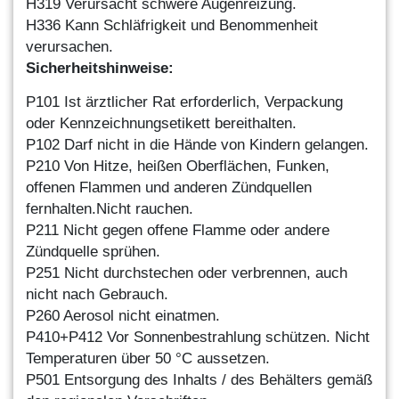
H319
Verursacht schwere Augenreizung.
H336
Kann Schläfrigkeit und Benommenheit
verursachen
.
Sicherheitshinweise
:
P101
Ist ärztlicher Rat erforderlich, Verpackung
ode
r Kennzeichnungsetikett bereithalten.
P102
Darf nicht in die Hände von Kindern gelangen.
P210
Von Hitze, heißen Oberflächen, Funken,
offenen
Flammen und anderen Zündquellen
fernhalten.
Nicht rauchen.
P211
Nicht gegen offene Flamme oder andere
Zündquell
e sprühen.
P251
Nicht durchstechen oder verbrennen, auch
nicht
nach Gebrauch.
P260
Aerosol nicht einatmen.
P410+P412 Vor Sonnenbestrahlung schützen. Nicht
Temp
eraturen über 50 °C aussetzen.
P501
Entsorgung des Inhalts / des Behälters gemäß