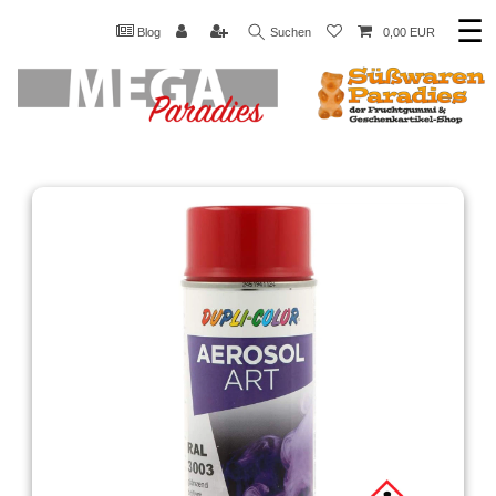
☰
Blog
Suchen
0,00 EUR