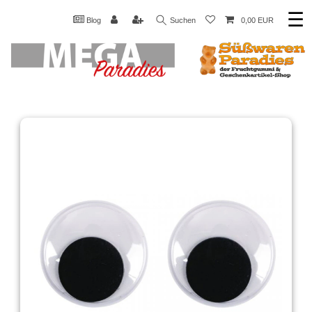
☰
Blog
Suchen
0,00 EUR