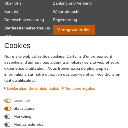
Über Uns
Zahlung und Versand
Kontakt
Widerrufsrecht
Datenschutzerklärung
Registrierung
Barrierefreiheitserklärung
Vertrag widerrufen
AGB
Cookies
Impressum
Partner-Links
Notre site web utilise des cookies. Certains d'entre eux sont
Blog
essentiels, d'autres nous aident à améliorer ce site web et votre
expérience d'utilisateur. Vous trouverez ici de plus amples
SICHER EINKAUFEN
WIR AKZEPTIEREN
informations sur notre utilisation des cookies et sur vos droits en
tant qu'utilisateur:
Déclaration de confidentialité
Mentions légales
Essentiel
QUALITÄT
Statistiques
WIR VERSENDEN MIT
Marketing
BESUCHEN SIE UNS AUF
Médias externes