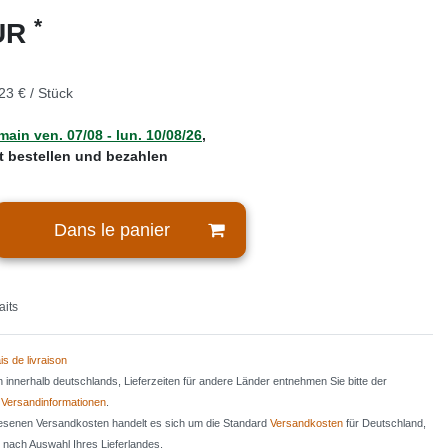
*
EUR
23 € / Stück
main
ven. 07/08
- lun. 10/08/26
,
zt bestellen und bezahlen
Dans le panier
aits
is de livraison
en innerhalb deutschlands, Lieferzeiten für andere Länder entnehmen Sie bitte der
n
Versandinformationen
.
iesenen Versandkosten handelt es sich um die Standard
Versandkosten
für Deutschland,
e nach Auswahl Ihres Lieferlandes.