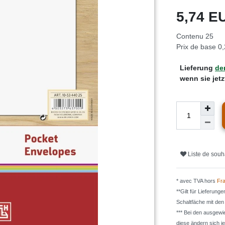
5,74 
Contenu
25
Prix de base
0,
Lieferung
de
wenn sie jet
Liste de souh
* avec TVA hors
Fra
**Gilt für Lieferung
Schaltfäche mit de
*** Bei den ausgew
diese ändern sich j