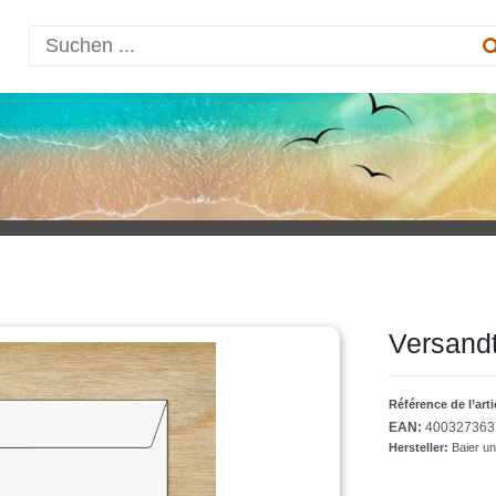
Versandt
Référence de l’art
EAN:
400327363
Hersteller:
Baier u