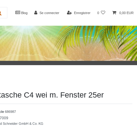
Blog
Se connecter
Enregistrer
0
0,00 EUR
asche C4 wei m. Fenster 25er
icle
686987
7009
nd Schneider GmbH & Co. KG