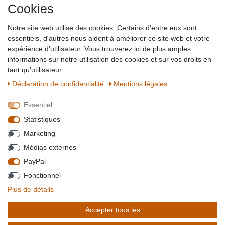
Cookies
Impressum
Partner-Links
Notre site web utilise des cookies. Certains d'entre eux sont
Blog
essentiels, d'autres nous aident à améliorer ce site web et votre
expérience d'utilisateur. Vous trouverez ici de plus amples
SICHER EINKAUFEN
WIR AKZEPTIEREN
informations sur notre utilisation des cookies et sur vos droits en
tant qu'utilisateur:
Déclaration de confidentialité
Mentions légales
Essentiel
QUALITÄT
Statistiques
WIR VERSENDEN MIT
Marketing
BESUCHEN SIE UNS AUF
Médias externes
PayPal
Fonctionnel
*Alle Preise verstehen sich inkl. MwSt. zzgl. Versandkosten. **Gilt für Lieferungen
Plus de détails
innerhalb deutschlands, Lieferzeiten für andere Länder entnehmen Sie bitte der
Schaltfäche mit den
Versandinformationen
. *** Bei den ausgewiesenen Versandkosten
Accepter tous les
handelt es sich um die Standard
Versandkosten
für Deutschland, diese ändern sich je
nach Auswahl Ihres Lieferlandes.