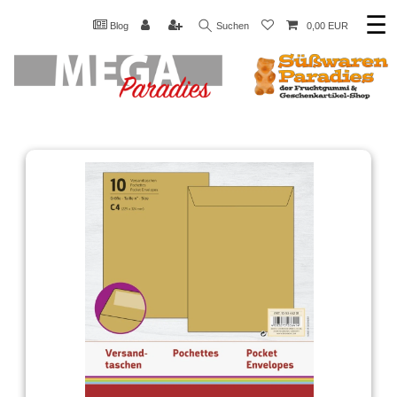
☰
Blog
Suchen
0,00 EUR