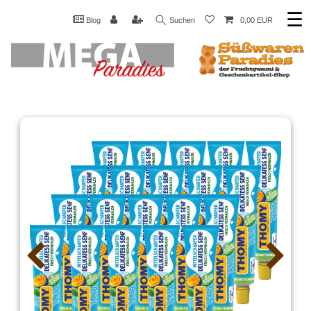
☰
Blog
Suchen
0,00 EUR