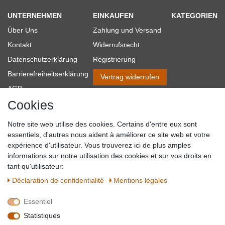
UNTERNEHMEN
EINKAUFEN
KATEGORIEN
Über Uns
Zahlung und Versand
Kontakt
Widerrufsrecht
Datenschutzerklärung
Registrierung
Barrierefreiheitserklärung
Vertrag widerrufen
AGB
Cookies
Impressum
Partner-Links
Notre site web utilise des cookies. Certains d'entre eux sont
Blog
essentiels, d'autres nous aident à améliorer ce site web et votre
expérience d'utilisateur. Vous trouverez ici de plus amples
SICHER EINKAUFEN
WIR AKZEPTIEREN
informations sur notre utilisation des cookies et sur vos droits en
tant qu'utilisateur:
Déclaration de confidentialité
Mentions légales
Essentiel
QUALITÄT
Statistiques
WIR VERSENDEN MIT