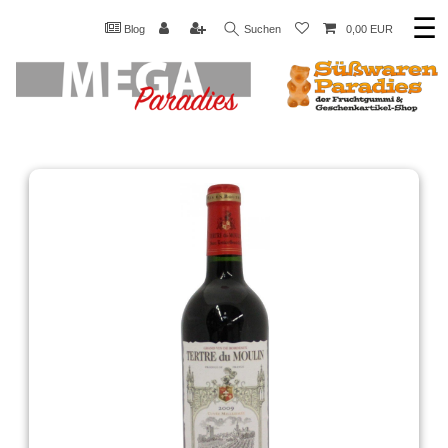
☰
Blog
Suchen
0,00 EUR