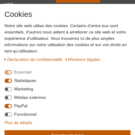
AGB
Cookies
Impressum
Partner-Links
Notre site web utilise des cookies. Certains d'entre eux sont
Blog
essentiels, d'autres nous aident à améliorer ce site web et votre
expérience d'utilisateur. Vous trouverez ici de plus amples
SICHER EINKAUFEN
WIR AKZEPTIEREN
informations sur notre utilisation des cookies et sur vos droits en
tant qu'utilisateur:
Déclaration de confidentialité
Mentions légales
Essentiel
QUALITÄT
Statistiques
WIR VERSENDEN MIT
Marketing
BESUCHEN SIE UNS AUF
Médias externes
PayPal
Fonctionnel
*Alle Preise verstehen sich inkl. MwSt. zzgl. Versandkosten. **Gilt für Lieferungen
Plus de détails
innerhalb deutschlands, Lieferzeiten für andere Länder entnehmen Sie bitte der
Schaltfäche mit den
Versandinformationen
. *** Bei den ausgewiesenen Versandkosten