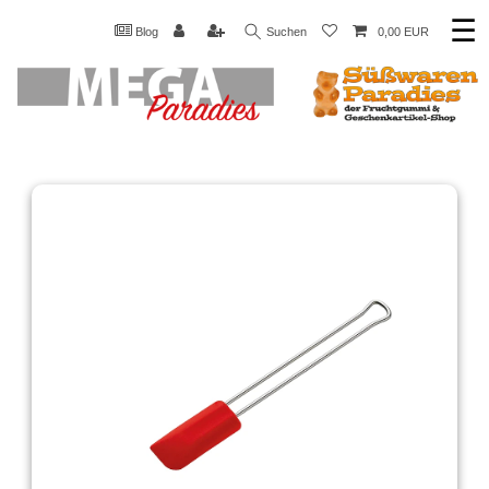
☰
Blog
Suchen
0,00 EUR