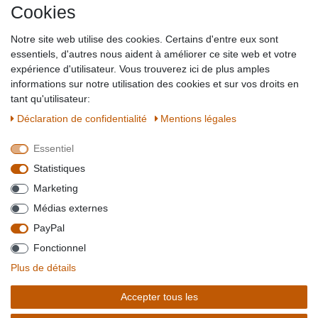
Cookies
Impressum
Partner-Links
Notre site web utilise des cookies. Certains d'entre eux sont
Blog
essentiels, d'autres nous aident à améliorer ce site web et votre
expérience d'utilisateur. Vous trouverez ici de plus amples
SICHER EINKAUFEN
WIR AKZEPTIEREN
informations sur notre utilisation des cookies et sur vos droits en
tant qu'utilisateur:
Déclaration de confidentialité
Mentions légales
Essentiel
QUALITÄT
Statistiques
WIR VERSENDEN MIT
Marketing
BESUCHEN SIE UNS AUF
Médias externes
PayPal
Fonctionnel
*Alle Preise verstehen sich inkl. MwSt. zzgl. Versandkosten. **Gilt für Lieferungen
Plus de détails
innerhalb deutschlands, Lieferzeiten für andere Länder entnehmen Sie bitte der
Schaltfäche mit den
Versandinformationen
. *** Bei den ausgewiesenen Versandkosten
Accepter tous les
handelt es sich um die Standard
Versandkosten
für Deutschland, diese ändern sich je
nach Auswahl Ihres Lieferlandes.