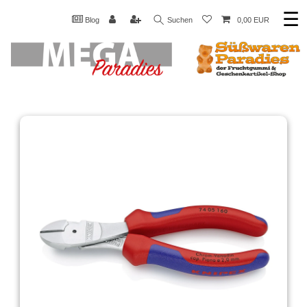
☰
Blog
Suchen
0,00 EUR