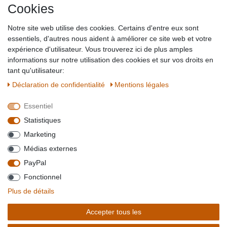
Cookies
Impressum
Partner-Links
Notre site web utilise des cookies. Certains d'entre eux sont
Blog
essentiels, d'autres nous aident à améliorer ce site web et votre
expérience d'utilisateur. Vous trouverez ici de plus amples
SICHER EINKAUFEN
WIR AKZEPTIEREN
informations sur notre utilisation des cookies et sur vos droits en
tant qu'utilisateur:
Déclaration de confidentialité
Mentions légales
Essentiel
QUALITÄT
Statistiques
WIR VERSENDEN MIT
Marketing
BESUCHEN SIE UNS AUF
Médias externes
PayPal
Fonctionnel
*Alle Preise verstehen sich inkl. MwSt. zzgl. Versandkosten. **Gilt für Lieferungen
Plus de détails
innerhalb deutschlands, Lieferzeiten für andere Länder entnehmen Sie bitte der
Schaltfäche mit den
Versandinformationen
. *** Bei den ausgewiesenen Versandkosten
Accepter tous les
handelt es sich um die Standard
Versandkosten
für Deutschland, diese ändern sich je
nach Auswahl Ihres Lieferlandes.