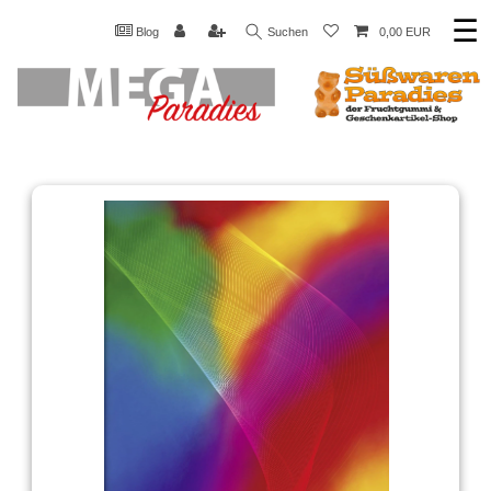
☰
Blog
Suchen
0,00 EUR