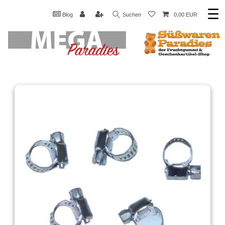
☰
Blog
Suchen
0,00 EUR