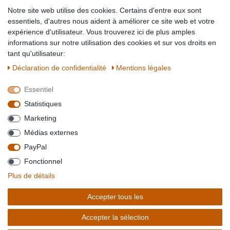
Partner-Links
Notre site web utilise des cookies. Certains d'entre eux sont
Blog
essentiels, d'autres nous aident à améliorer ce site web et votre
expérience d'utilisateur. Vous trouverez ici de plus amples
SICHER EINKAUFEN
WIR AKZEPTIEREN
informations sur notre utilisation des cookies et sur vos droits en
tant qu'utilisateur:
Déclaration de confidentialité
Mentions légales
Essentiel
QUALITÄT
Statistiques
WIR VERSENDEN MIT
Marketing
BESUCHEN SIE UNS AUF
Médias externes
PayPal
Fonctionnel
*Alle Preise verstehen sich inkl. MwSt. zzgl. Versandkosten. **Gilt für Lieferungen
Plus de détails
innerhalb deutschlands, Lieferzeiten für andere Länder entnehmen Sie bitte der
Schaltfäche mit den
Versandinformationen
. *** Bei den ausgewiesenen Versandkosten
Accepter tous les
handelt es sich um die Standard
Versandkosten
für Deutschland, diese ändern sich je
nach Auswahl Ihres Lieferlandes.
Accepter la sélection
Copyright 2020 © Mega-Paradies GmbH | Alle Rechte vorbehalten.