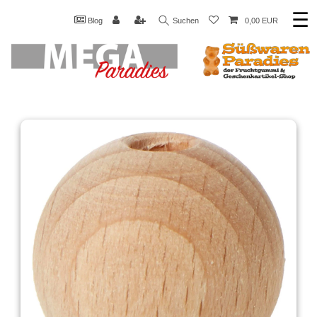
☰
Blog
Suchen
0,00 EUR