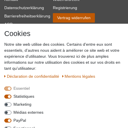
Datenschutzerklärung
Registrierung
Barrierefreiheitserklärung
Vertrag widerrufen
AGB
Cookies
Impressum
Partner-Links
Notre site web utilise des cookies. Certains d'entre eux sont
Blog
essentiels, d'autres nous aident à améliorer ce site web et votre
expérience d'utilisateur. Vous trouverez ici de plus amples
SICHER EINKAUFEN
WIR AKZEPTIEREN
informations sur notre utilisation des cookies et sur vos droits en
tant qu'utilisateur:
Déclaration de confidentialité
Mentions légales
Essentiel
QUALITÄT
Statistiques
WIR VERSENDEN MIT
Marketing
BESUCHEN SIE UNS AUF
Médias externes
PayPal