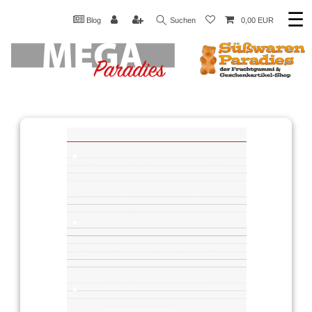
☰
Blog
Suchen
0,00 EUR