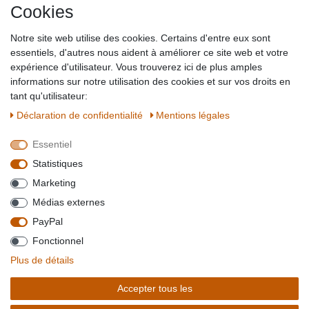
Cookies
Impressum
Partner-Links
Notre site web utilise des cookies. Certains d'entre eux sont
Blog
essentiels, d'autres nous aident à améliorer ce site web et votre
expérience d'utilisateur. Vous trouverez ici de plus amples
SICHER EINKAUFEN
WIR AKZEPTIEREN
informations sur notre utilisation des cookies et sur vos droits en
tant qu'utilisateur:
Déclaration de confidentialité
Mentions légales
Essentiel
QUALITÄT
Statistiques
WIR VERSENDEN MIT
Marketing
BESUCHEN SIE UNS AUF
Médias externes
PayPal
Fonctionnel
*Alle Preise verstehen sich inkl. MwSt. zzgl. Versandkosten. **Gilt für Lieferungen
Plus de détails
innerhalb deutschlands, Lieferzeiten für andere Länder entnehmen Sie bitte der
Schaltfäche mit den
Versandinformationen
. *** Bei den ausgewiesenen Versandkosten
Accepter tous les
handelt es sich um die Standard
Versandkosten
für Deutschland, diese ändern sich je
nach Auswahl Ihres Lieferlandes.