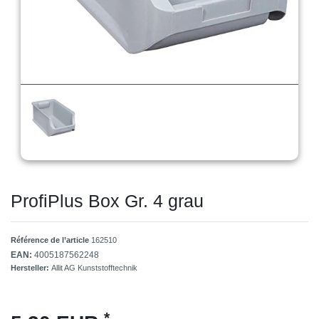
ProfiPlus Box Gr. 4 grau
Référence de l’article
162510
EAN:
4005187562248
Hersteller:
Allit AG Kunststofftechnik
*