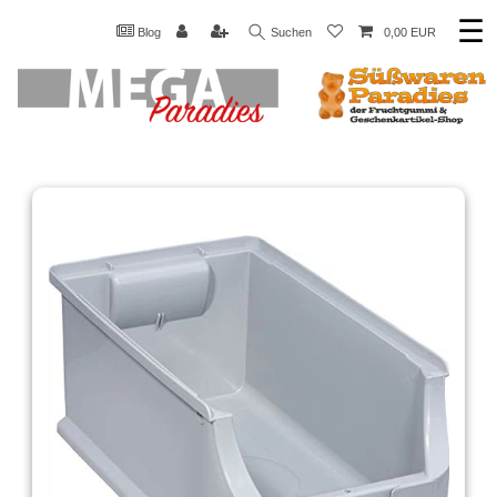
☰
Blog
Suchen
0,00 EUR