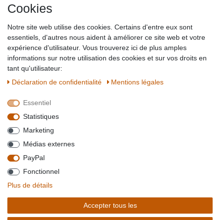
Cookies
Impressum
Partner-Links
Notre site web utilise des cookies. Certains d'entre eux sont
Blog
essentiels, d'autres nous aident à améliorer ce site web et votre
expérience d'utilisateur. Vous trouverez ici de plus amples
SICHER EINKAUFEN
WIR AKZEPTIEREN
informations sur notre utilisation des cookies et sur vos droits en
tant qu'utilisateur:
Déclaration de confidentialité
Mentions légales
Essentiel
QUALITÄT
Statistiques
WIR VERSENDEN MIT
Marketing
BESUCHEN SIE UNS AUF
Médias externes
PayPal
Fonctionnel
*Alle Preise verstehen sich inkl. MwSt. zzgl. Versandkosten. **Gilt für Lieferungen
Plus de détails
innerhalb deutschlands, Lieferzeiten für andere Länder entnehmen Sie bitte der
Schaltfäche mit den
Versandinformationen
. *** Bei den ausgewiesenen Versandkosten
Accepter tous les
handelt es sich um die Standard
Versandkosten
für Deutschland, diese ändern sich je
nach Auswahl Ihres Lieferlandes.