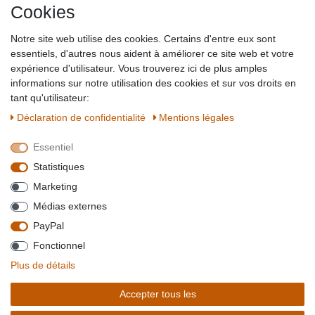
Cookies
Impressum
Partner-Links
Notre site web utilise des cookies. Certains d'entre eux sont
Blog
essentiels, d'autres nous aident à améliorer ce site web et votre
expérience d'utilisateur. Vous trouverez ici de plus amples
SICHER EINKAUFEN
WIR AKZEPTIEREN
informations sur notre utilisation des cookies et sur vos droits en
tant qu'utilisateur:
Déclaration de confidentialité
Mentions légales
Essentiel
QUALITÄT
Statistiques
WIR VERSENDEN MIT
Marketing
BESUCHEN SIE UNS AUF
Médias externes
PayPal
Fonctionnel
*Alle Preise verstehen sich inkl. MwSt. zzgl. Versandkosten. **Gilt für Lieferungen
Plus de détails
innerhalb deutschlands, Lieferzeiten für andere Länder entnehmen Sie bitte der
Schaltfäche mit den
Versandinformationen
. *** Bei den ausgewiesenen Versandkosten
Accepter tous les
handelt es sich um die Standard
Versandkosten
für Deutschland, diese ändern sich je
nach Auswahl Ihres Lieferlandes.