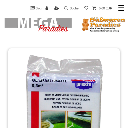
☰
Blog
Suchen
0,00 EUR