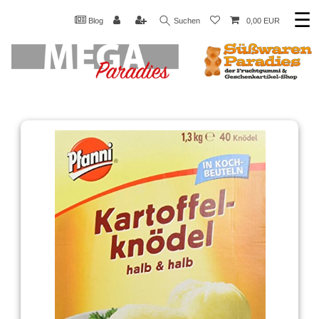
☰
Blog
Suchen
0,00 EUR