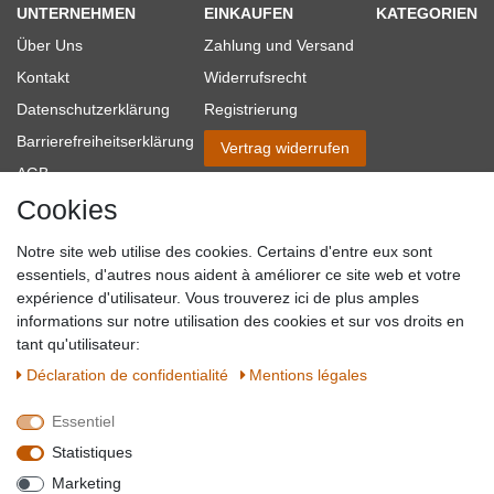
UNTERNEHMEN
EINKAUFEN
KATEGORIEN
Über Uns
Zahlung und Versand
Kontakt
Widerrufsrecht
Datenschutzerklärung
Registrierung
Barrierefreiheitserklärung
Vertrag widerrufen
AGB
Cookies
Impressum
Partner-Links
Notre site web utilise des cookies. Certains d'entre eux sont
Blog
essentiels, d'autres nous aident à améliorer ce site web et votre
expérience d'utilisateur. Vous trouverez ici de plus amples
SICHER EINKAUFEN
WIR AKZEPTIEREN
informations sur notre utilisation des cookies et sur vos droits en
tant qu'utilisateur:
Déclaration de confidentialité
Mentions légales
Essentiel
QUALITÄT
Statistiques
WIR VERSENDEN MIT
Marketing