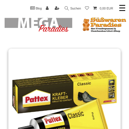
☰
Blog
Suchen
0,00 EUR