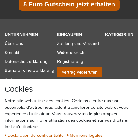
5 Euro Gutschein jetzt erhalten
UNTERNEHMEN
EINKAUFEN
KATEGORIEN
Über Uns
Zahlung und Versand
Kontakt
Widerrufsrecht
Datenschutzerklärung
Registrierung
Barrierefreiheitserklärung
Vertrag widerrufen
AGB
Cookies
Impressum
Partner-Links
Notre site web utilise des cookies. Certains d'entre eux sont
Blog
essentiels, d'autres nous aident à améliorer ce site web et votre
expérience d'utilisateur. Vous trouverez ici de plus amples
SICHER EINKAUFEN
WIR AKZEPTIEREN
informations sur notre utilisation des cookies et sur vos droits en
tant qu'utilisateur:
Déclaration de confidentialité
Mentions légales