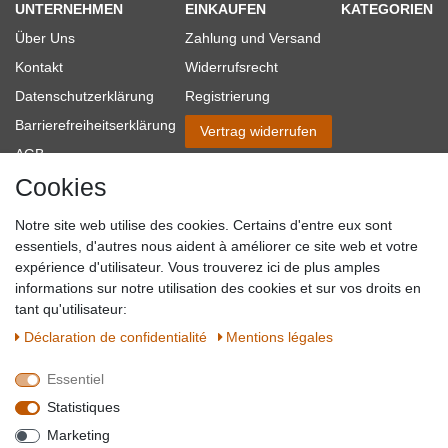
UNTERNEHMEN
EINKAUFEN
KATEGORIEN
Über Uns
Zahlung und Versand
Kontakt
Widerrufsrecht
Datenschutzerklärung
Registrierung
Barrierefreiheitserklärung
Vertrag widerrufen
AGB
Cookies
Impressum
Partner-Links
Notre site web utilise des cookies. Certains d'entre eux sont
Blog
essentiels, d'autres nous aident à améliorer ce site web et votre
expérience d'utilisateur. Vous trouverez ici de plus amples
SICHER EINKAUFEN
WIR AKZEPTIEREN
informations sur notre utilisation des cookies et sur vos droits en
tant qu'utilisateur:
Déclaration de confidentialité
Mentions légales
Essentiel
QUALITÄT
Statistiques
WIR VERSENDEN MIT
Marketing