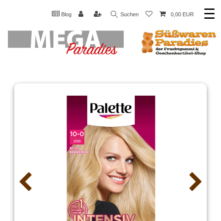
☰
Blog
Suchen
0,00 EUR