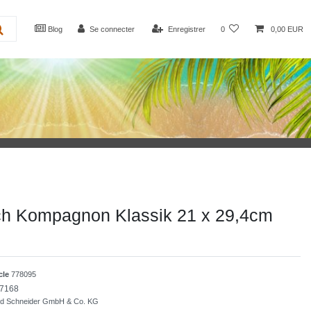
Blog
Se connecter
Enregistrer
0
0,00 EUR
ch Kompagnon Klassik 21 x 29,4cm
icle
778095
7168
nd Schneider GmbH & Co. KG