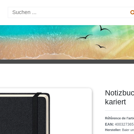
Notizbu
kariert
Référence de l’art
EAN:
400327365
Hersteller:
Baier u