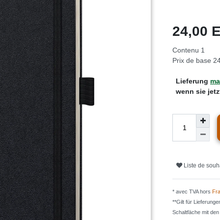
24,00
Contenu
1
Prix de base
24
Lieferung
mar
wenn sie jet
Liste de souh
* avec TVA hors
Fra
**Gilt für Lieferung
Schaltfäche mit de