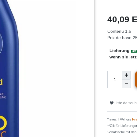
40,09
Contenu
1,6
Prix de base
25
Lieferung
mar
wenn sie jet
Liste de souh
* avec TVA hors
Fra
**Gilt für Lieferung
Schaltfäche mit de