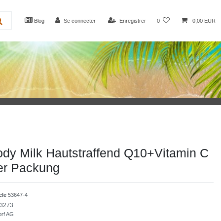
Blog
Se connecter
Enregistrer
0
0,00 EUR
dy Milk Hautstraffend Q10+Vitamin C
er Packung
icle
53647-4
3273
orf AG