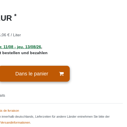
*
 EUR
,06 € / Liter
. 11/08 - jeu. 13/08/26
,
zt bestellen und bezahlen
Dans le panier
aits
is de livraison
en innerhalb deutschlands, Lieferzeiten für andere Länder entnehmen Sie bitte der
n
Versandinformationen
.