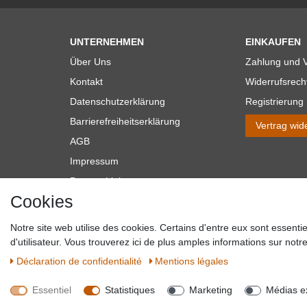
UNTERNEHMEN
EINKAUFEN
Über Uns
Zahlung und 
Kontakt
Widerrufsrech
Datenschutzerklärung
Registrierung
Barrierefreiheitserklärung
Vertrag wid
AGB
Impressum
Partner-Links
Cookies
Blog
Notre site web utilise des cookies. Certains d'entre eux sont essenti
*Alle Preise verstehen sich inkl. MwSt. zzgl. Versandkosten. **Gilt f
d'utilisateur. Vous trouverez ici de plus amples informations sur notre 
Versandkosten hande
Déclaration de confidentialité
Mentions légales
Essentiel
Statistiques
Marketing
Médias e