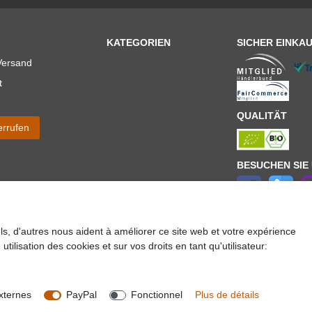
KATEGORIEN
SICHER EINKA
Versand
t
QUALITÄT
errufen
BESUCHEN SIE
els, d'autres nous aident à améliorer ce site web et votre expérience
ür Lieferungen innerhalb deutschlands, Lieferzeiten für andere Länder entnehmen Sie bitte der
utilisation des cookies et sur vos droits en tant qu'utilisateur:
lt es sich um die Standard
Versandkosten
für Deutschland, diese ändern sich je nach Auswah
Copyright 2020 © Mega-Paradies GmbH | Alle Rechte vorbehalten.
xternes
PayPal
Fonctionnel
Plus de détails