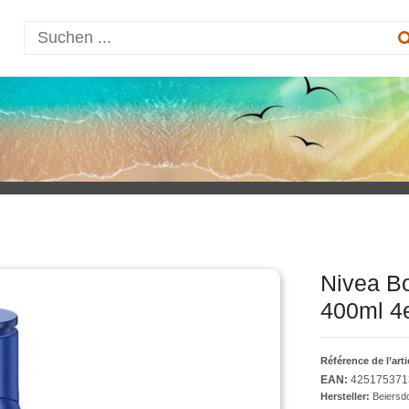
Nivea Bo
400ml 4
Référence de l’art
EAN:
425175371
Hersteller:
Beiersd