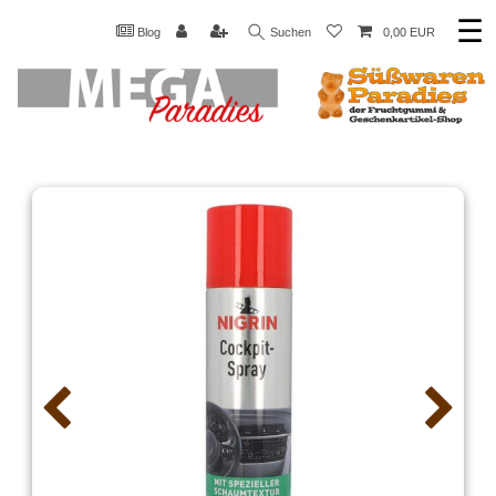
☰
Blog
Suchen
0,00 EUR