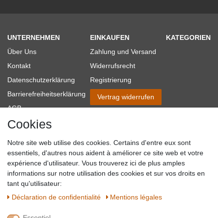
UNTERNEHMEN
EINKAUFEN
KATEGORIEN
Über Uns
Zahlung und Versand
Kontakt
Widerrufsrecht
Datenschutzerklärung
Registrierung
Barrierefreiheitserklärung
Vertrag widerrufen
AGB
Cookies
Impressum
Partner-Links
Notre site web utilise des cookies. Certains d'entre eux sont
Blog
essentiels, d'autres nous aident à améliorer ce site web et votre
expérience d'utilisateur. Vous trouverez ici de plus amples
SICHER EINKAUFEN
WIR AKZEPTIEREN
informations sur notre utilisation des cookies et sur vos droits en
tant qu'utilisateur:
Déclaration de confidentialité
Mentions légales
Essentiel