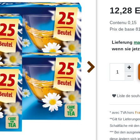
12,28
Contenu
0,15
Prix de base
81
Lieferung
mar
wenn sie jet
Liste de souh
* avec TVA hors
Fra
**Gilt für Lieferung
Schaltfäche mit de
*** Bei den ausgew
diese ändern sich j