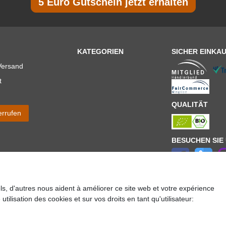
5 Euro Gutschein jetzt erhalten
KATEGORIEN
SICHER EINKA
Versand
t
QUALITÄT
errufen
BESUCHEN SIE
els, d'autres nous aident à améliorer ce site web et votre expérience
ür Lieferungen innerhalb deutschlands, Lieferzeiten für andere Länder entnehmen Sie bitte der
utilisation des cookies et sur vos droits en tant qu'utilisateur:
lt es sich um die Standard
Versandkosten
für Deutschland, diese ändern sich je nach Auswah
Copyright 2020 © Mega-Paradies GmbH | Alle Rechte vorbehalten.