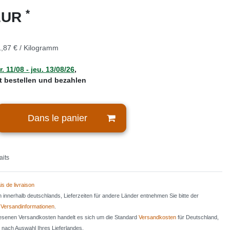
*
 EUR
,87 € / Kilogramm
. 11/08 - jeu. 13/08/26
,
zt bestellen und bezahlen
Dans le panier
aits
is de livraison
en innerhalb deutschlands, Lieferzeiten für andere Länder entnehmen Sie bitte der
n
Versandinformationen
.
iesenen Versandkosten handelt es sich um die Standard
Versandkosten
für Deutschland,
e nach Auswahl Ihres Lieferlandes.