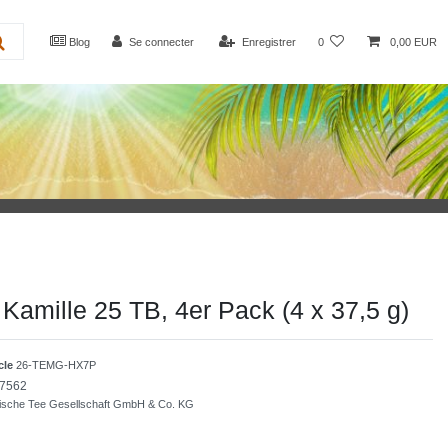
Blog
Se connecter
Enregistrer
0
0,00 EUR
amille 25 TB, 4er Pack (4 x 37,5 g)
icle
26-TEMG-HX7P
7562
sische Tee Gesellschaft GmbH & Co. KG