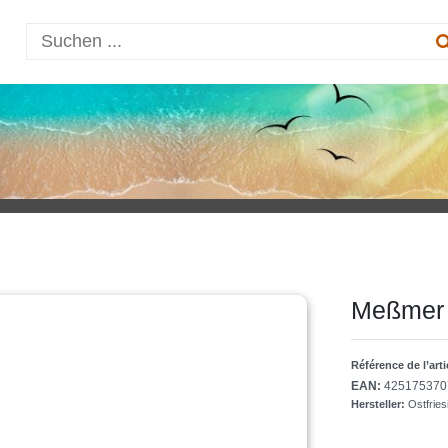
Meßmer K
Référence de l’art
EAN:
425175370
Hersteller:
Ostfrie