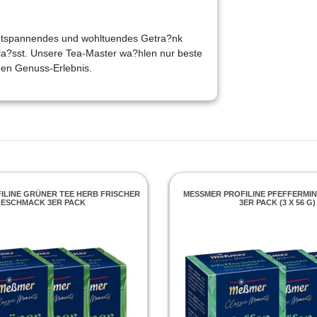
ls entspannendes und wohltuendes Getra?nk
 la?sst. Unsere Tea-Master wa?hlen nur beste
chen Genuss-Erlebnis.
LINE GRÜNER TEE HERB FRISCHER G
MESSMER PROFILINE PFEFFERMINZE 
SCHMACK 3ER PACK
ER PACK (3 X 56 G)