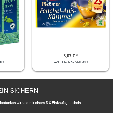
3,07 € *
amm
0.05
| 61,40 € / Kilogramm
IN SICHERN
bedanken wir uns mit einem 5 € Einkaufsgutschein.