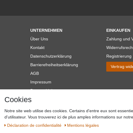
UNTERNEHMEN
EINKAUFEN
Über Uns
Zahlung und 
Kontakt
Widerrufsrech
Datenschutzerklärung
Registrierung
Barrierefreiheitserklärung
Vertrag wid
AGB
Impressum
Partner-Links
Cookies
Blog
Notre site web utilise des cookies. Certains d'entre eux sont essenti
*Alle Preise verstehen sich inkl. MwSt. zzgl. Versandkosten. **Gilt f
d'utilisateur. Vous trouverez ici de plus amples informations sur notre 
Versandkosten hande
Déclaration de confidentialité
Mentions légales