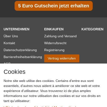
5 Euro Gutschein jetzt erhalten
UNTERNEHMEN
EINKAUFEN
KATEGORIEN
Über Uns
Zahlung und Versand
Kontakt
Widerrufsrecht
Datenschutzerklärung
Registrierung
Barrierefreiheitserklärung
Vertrag widerrufen
AGB
Cookies
Impressum
Partner-Links
Notre site web utilise des cookies. Certains d'entre eux sont
Blog
essentiels, d'autres nous aident à améliorer ce site web et votre
expérience d'utilisateur. Vous trouverez ici de plus amples
SICHER EINKAUFEN
WIR AKZEPTIEREN
informations sur notre utilisation des cookies et sur vos droits en
tant qu'utilisateur: