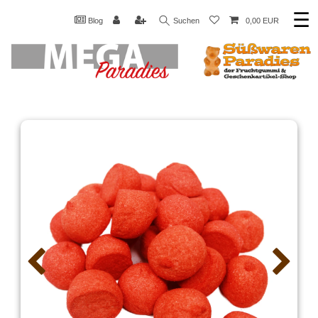
☰
Blog
Suchen
0,00 EUR