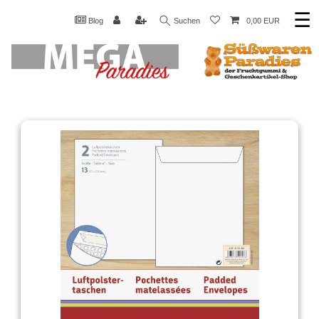
☰
Blog
Suchen
0,00 EUR