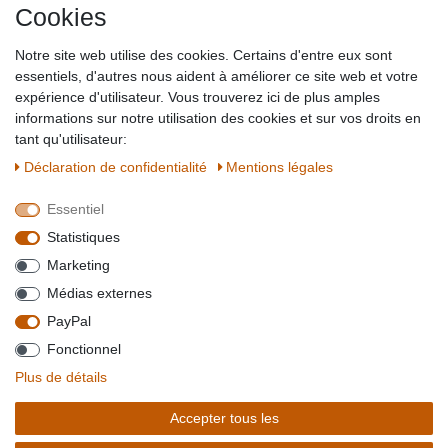
Cookies
Impressum
Partner-Links
Notre site web utilise des cookies. Certains d'entre eux sont
Blog
essentiels, d'autres nous aident à améliorer ce site web et votre
expérience d'utilisateur. Vous trouverez ici de plus amples
SICHER EINKAUFEN
WIR AKZEPTIEREN
informations sur notre utilisation des cookies et sur vos droits en
tant qu'utilisateur:
Déclaration de confidentialité
Mentions légales
Essentiel
QUALITÄT
Statistiques
WIR VERSENDEN MIT
Marketing
BESUCHEN SIE UNS AUF
Médias externes
PayPal
Fonctionnel
*Alle Preise verstehen sich inkl. MwSt. zzgl. Versandkosten. **Gilt für Lieferungen
Plus de détails
innerhalb deutschlands, Lieferzeiten für andere Länder entnehmen Sie bitte der
Schaltfäche mit den
Versandinformationen
. *** Bei den ausgewiesenen Versandkosten
Accepter tous les
handelt es sich um die Standard
Versandkosten
für Deutschland, diese ändern sich je
nach Auswahl Ihres Lieferlandes.