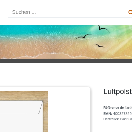
Luftpols
Référence de l’art
EAN:
400327359
Hersteller:
Baier u