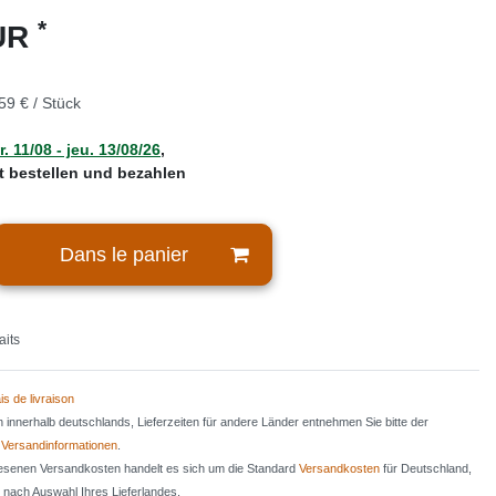
*
EUR
59 € / Stück
. 11/08 - jeu. 13/08/26
,
zt bestellen und bezahlen
Dans le panier
aits
is de livraison
en innerhalb deutschlands, Lieferzeiten für andere Länder entnehmen Sie bitte der
n
Versandinformationen
.
iesenen Versandkosten handelt es sich um die Standard
Versandkosten
für Deutschland,
e nach Auswahl Ihres Lieferlandes.