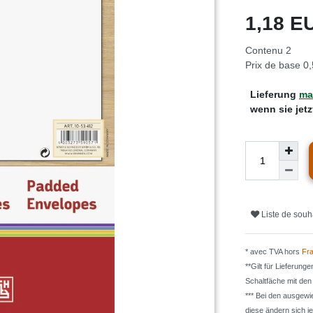
1,18 
Contenu
2
Prix de base
0,
Lieferung
mar
wenn sie jet
Liste de souh
* avec TVA hors
Fra
**Gilt für Lieferung
Schaltfäche mit de
*** Bei den ausgew
diese ändern sich j