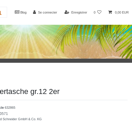
Blog
Se connecter
Enregistrer
0
0,00 EUR
tertasche gr.12 2er
icle
632865
0571
nd Schneider GmbH & Co. KG