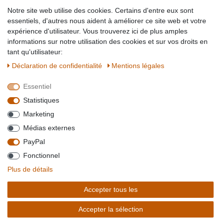
Partner-Links
Notre site web utilise des cookies. Certains d'entre eux sont
Blog
essentiels, d'autres nous aident à améliorer ce site web et votre
expérience d'utilisateur. Vous trouverez ici de plus amples
SICHER EINKAUFEN
WIR AKZEPTIEREN
informations sur notre utilisation des cookies et sur vos droits en
tant qu'utilisateur:
Déclaration de confidentialité
Mentions légales
Essentiel
QUALITÄT
Statistiques
WIR VERSENDEN MIT
Marketing
BESUCHEN SIE UNS AUF
Médias externes
PayPal
Fonctionnel
*Alle Preise verstehen sich inkl. MwSt. zzgl. Versandkosten. **Gilt für Lieferungen
Plus de détails
innerhalb deutschlands, Lieferzeiten für andere Länder entnehmen Sie bitte der
Schaltfäche mit den
Versandinformationen
. *** Bei den ausgewiesenen Versandkosten
Accepter tous les
handelt es sich um die Standard
Versandkosten
für Deutschland, diese ändern sich je
nach Auswahl Ihres Lieferlandes.
Accepter la sélection
Copyright 2020 © Mega-Paradies GmbH | Alle Rechte vorbehalten.