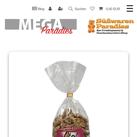
☰
Blog
Suchen
0,00 EUR