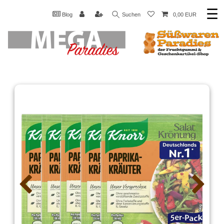
☰
Blog
Suchen
0,00 EUR