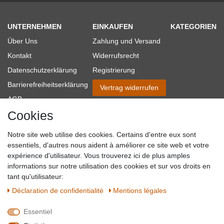
UNTERNEHMEN
EINKAUFEN
KATEGORIEN
Über Uns
Zahlung und Versand
Kontakt
Widerrufsrecht
Datenschutzerklärung
Registrierung
Barrierefreiheitserklärung
Vertrag widerrufen
AGB
Cookies
Impressum
Partner-Links
Notre site web utilise des cookies. Certains d'entre eux sont
Blog
essentiels, d'autres nous aident à améliorer ce site web et votre
expérience d'utilisateur. Vous trouverez ici de plus amples
SICHER EINKAUFEN
WIR AKZEPTIEREN
informations sur notre utilisation des cookies et sur vos droits en
tant qu'utilisateur:
Déclaration de confidentialité
Mentions légales
Essentiel
QUALITÄT