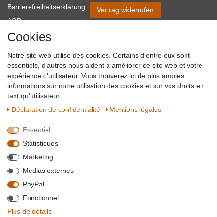
Barrierefreiheitserklärung
Vertrag widerrufen
AGB
Cookies
Impressum
Partner-Links
Notre site web utilise des cookies. Certains d'entre eux sont
Blog
essentiels, d'autres nous aident à améliorer ce site web et votre
expérience d'utilisateur. Vous trouverez ici de plus amples
SICHER EINKAUFEN
WIR AKZEPTIEREN
informations sur notre utilisation des cookies et sur vos droits en
tant qu'utilisateur:
Déclaration de confidentialité
Mentions légales
Essentiel
QUALITÄT
Statistiques
WIR VERSENDEN MIT
Marketing
BESUCHEN SIE UNS AUF
Médias externes
PayPal
Fonctionnel
*Alle Preise verstehen sich inkl. MwSt. zzgl. Versandkosten. **Gilt für Lieferungen
Plus de détails
innerhalb deutschlands, Lieferzeiten für andere Länder entnehmen Sie bitte der