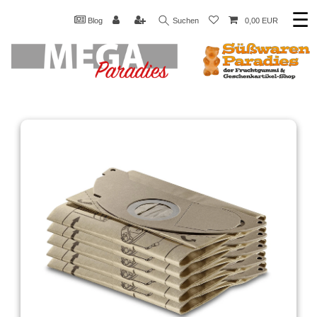
☰
Blog
Suchen
0,00 EUR