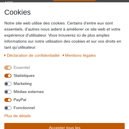
AGB
Cookies
Impressum
Partner-Links
Notre site web utilise des cookies. Certains d'entre eux sont
Blog
essentiels, d'autres nous aident à améliorer ce site web et votre
expérience d'utilisateur. Vous trouverez ici de plus amples
SICHER EINKAUFEN
WIR AKZEPTIEREN
informations sur notre utilisation des cookies et sur vos droits en
tant qu'utilisateur:
Déclaration de confidentialité
Mentions légales
Essentiel
QUALITÄT
Statistiques
WIR VERSENDEN MIT
Marketing
BESUCHEN SIE UNS AUF
Médias externes
PayPal
Fonctionnel
*Alle Preise verstehen sich inkl. MwSt. zzgl. Versandkosten. **Gilt für Lieferungen
Plus de détails
innerhalb deutschlands, Lieferzeiten für andere Länder entnehmen Sie bitte der
Schaltfäche mit den
Versandinformationen
. *** Bei den ausgewiesenen Versandkosten
Accepter tous les
handelt es sich um die Standard
Versandkosten
für Deutschland, diese ändern sich je