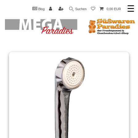
☰
Blog
Suchen
0,00 EUR