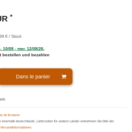
*
EUR
99 € / Stück
. 10/08 - mer. 12/08/26
,
zt bestellen und bezahlen
Dans le panier
aits
is de livraison
en innerhalb deutschlands, Lieferzeiten für andere Länder entnehmen Sie bitte der
n
Versandinformationen
.