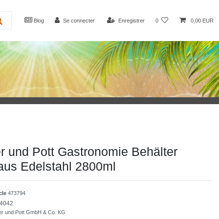
Blog
Se connecter
Enregistrer
0
0,00 EUR
 und Pott Gastronomie Behälter
us Edelstahl 2800ml
icle
473794
4042
r und Pott GmbH & Co. KG