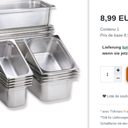
8,99 
Contenu
1
Prix de base
8,
Lieferung
lun
wenn sie jet
Liste de souh
* avec TVA hors
Fra
**Gilt für Lieferung
Schaltfäche mit de