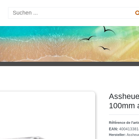
Assheuer
100mm a
Référence de l’art
EAN:
400413381
Hersteller:
Assheue