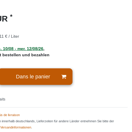
*
EUR
11 € / Liter
. 10/08 - mer. 12/08/26
,
zt bestellen und bezahlen
Dans le panier
aits
is de livraison
en innerhalb deutschlands, Lieferzeiten für andere Länder entnehmen Sie bitte der
n
Versandinformationen
.