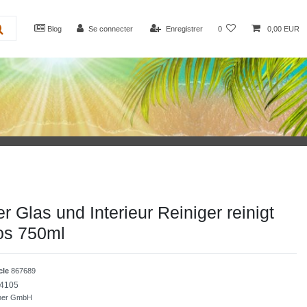
Blog
Se connecter
Enregistrer
0
0,00 EUR
r Glas und Interieur Reiniger reinigt
los 750ml
icle
867689
4105
cher GmbH