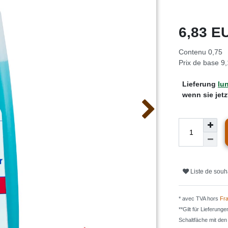
6,83 
Contenu
0,75
Prix de base
9,
Lieferung
lun
wenn sie jet
Liste de souh
* avec TVA hors
Fra
**Gilt für Lieferung
Schaltfäche mit de