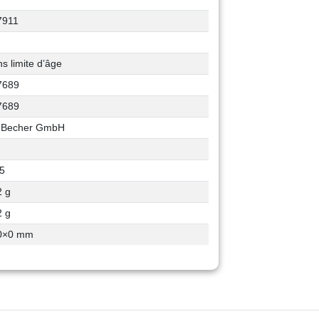
7911
s limite d’âge
7689
7689
. Becher GmbH
75
2 g
2 g
0
×
0
mm