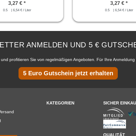
3,27 € *
3,27 € *
0.5
| 6,54 € / Liter
0.5
| 6,54 € / Liter
ETTER ANMELDEN UND 5 € GUTSCHE
und profitieren Sie von regelmäßigen Angeboten. Für Ihre Anmeldung 
5 Euro Gutschein jetzt erhalten
KATEGORIEN
SICHER EINKA
Versand
t
QUALITÄT