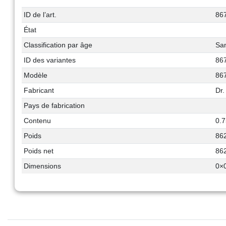
ID de l’art.
86
État
Classification par âge
San
ID des variantes
86
Modèle
86
Fabricant
Dr
Pays de fabrication
Contenu
0.
Poids
86
Poids net
86
Dimensions
0
×