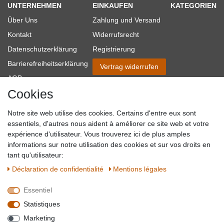
UNTERNEHMEN
EINKAUFEN
KATEGORIEN
Über Uns
Zahlung und Versand
Kontakt
Widerrufsrecht
Datenschutzerklärung
Registrierung
Barrierefreiheitserklärung
Vertrag widerrufen
AGB
Cookies
Impressum
Partner-Links
Notre site web utilise des cookies. Certains d'entre eux sont
Blog
essentiels, d'autres nous aident à améliorer ce site web et votre
expérience d'utilisateur. Vous trouverez ici de plus amples
SICHER EINKAUFEN
WIR AKZEPTIEREN
informations sur notre utilisation des cookies et sur vos droits en
tant qu'utilisateur:
Déclaration de confidentialité
Mentions légales
Essentiel
QUALITÄT
Statistiques
WIR VERSENDEN MIT
Marketing