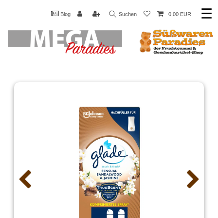
☰
Blog
Suchen
0,00 EUR