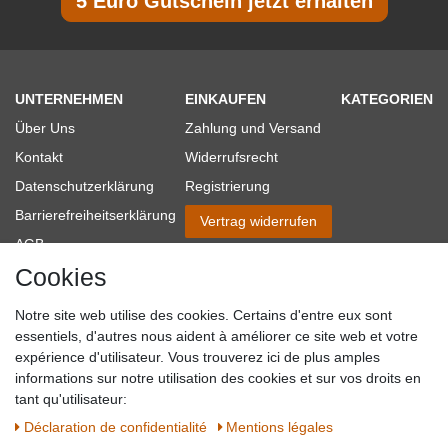
5 Euro Gutschein jetzt erhalten
UNTERNEHMEN
EINKAUFEN
KATEGORIEN
Über Uns
Zahlung und Versand
Kontakt
Widerrufsrecht
Datenschutzerklärung
Registrierung
Barrierefreiheitserklärung
Vertrag widerrufen
AGB
Cookies
Impressum
Partner-Links
Notre site web utilise des cookies. Certains d'entre eux sont
Blog
essentiels, d'autres nous aident à améliorer ce site web et votre
expérience d'utilisateur. Vous trouverez ici de plus amples
SICHER EINKAUFEN
WIR AKZEPTIEREN
informations sur notre utilisation des cookies et sur vos droits en
tant qu'utilisateur:
Déclaration de confidentialité
Mentions légales