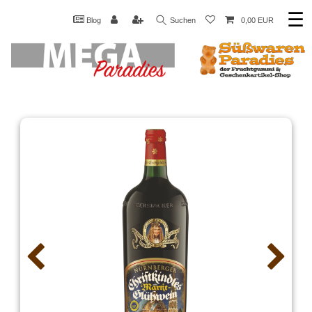
☰
Blog
Suchen
0,00 EUR