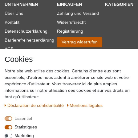
UNTERNEHMEN
EINKAUFEN
KATEGORIEN
Über Uns
Zahlung und Versand
Kontakt
Widerrufsrecht
Datenschutzerklärung
Registrierung
Barrierefreiheitserklärung
Vertrag widerrufen
AGB
Cookies
Impressum
Partner-Links
Notre site web utilise des cookies. Certains d'entre eux sont
Blog
essentiels, d'autres nous aident à améliorer ce site web et votre
expérience d'utilisateur. Vous trouverez ici de plus amples
SICHER EINKAUFEN
WIR AKZEPTIEREN
informations sur notre utilisation des cookies et sur vos droits en
tant qu'utilisateur:
Déclaration de confidentialité
Mentions légales
Essentiel
QUALITÄT
Statistiques
WIR VERSENDEN MIT
Marketing