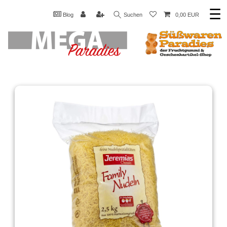
☰
Blog
Suchen
0,00 EUR