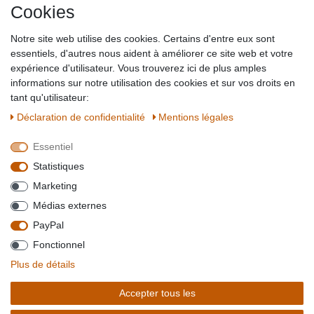
Cookies
Impressum
Partner-Links
Notre site web utilise des cookies. Certains d'entre eux sont
Blog
essentiels, d'autres nous aident à améliorer ce site web et votre
expérience d'utilisateur. Vous trouverez ici de plus amples
SICHER EINKAUFEN
WIR AKZEPTIEREN
informations sur notre utilisation des cookies et sur vos droits en
tant qu'utilisateur:
Déclaration de confidentialité
Mentions légales
Essentiel
QUALITÄT
Statistiques
WIR VERSENDEN MIT
Marketing
BESUCHEN SIE UNS AUF
Médias externes
PayPal
Fonctionnel
*Alle Preise verstehen sich inkl. MwSt. zzgl. Versandkosten. **Gilt für Lieferungen
Plus de détails
innerhalb deutschlands, Lieferzeiten für andere Länder entnehmen Sie bitte der
Schaltfäche mit den
Versandinformationen
. *** Bei den ausgewiesenen Versandkosten
Accepter tous les
handelt es sich um die Standard
Versandkosten
für Deutschland, diese ändern sich je
nach Auswahl Ihres Lieferlandes.