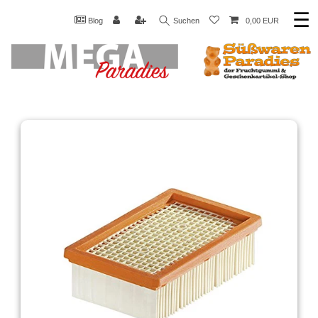
☰
Blog
Suchen
0,00 EUR