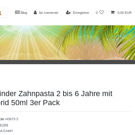
Blog
Se connecter
Enregistrer
0
0,00 EUR
nder Zahnpasta 2 bis 6 Jahre mit
rid 50ml 3er Pack
icle
r43673-3
6289
BA GmbH