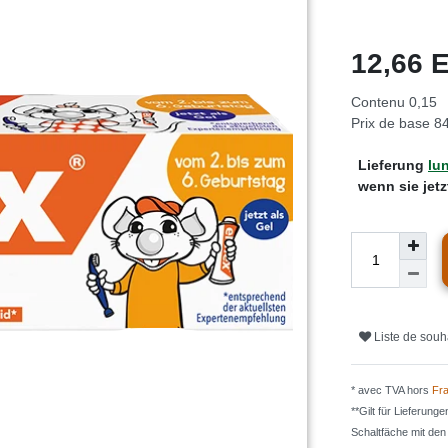
12,66
Contenu
0,15
Prix de base
84
Lieferung
lun
wenn sie jet
Liste de souh
* avec TVA hors
Fra
**Gilt für Lieferung
Schaltfäche mit de