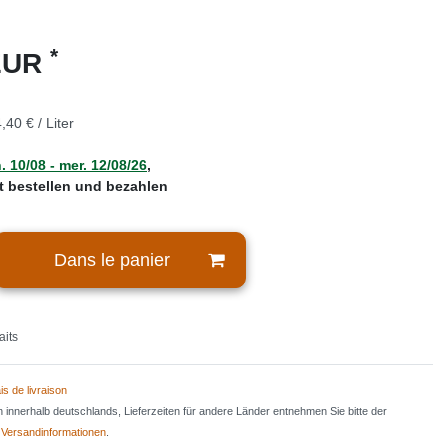
*
 EUR
,40 € / Liter
. 10/08 - mer. 12/08/26
,
zt bestellen und bezahlen
Dans le panier
aits
is de livraison
en innerhalb deutschlands, Lieferzeiten für andere Länder entnehmen Sie bitte der
n
Versandinformationen
.