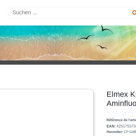
Elmex Ki
Aminfluo
Référence de l’art
EAN:
425175373
Hersteller:
CP GA