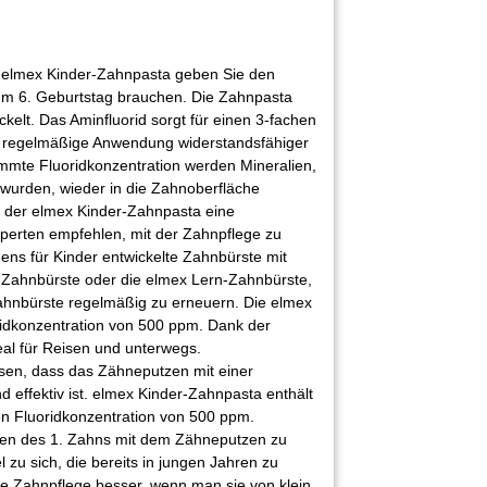
 elmex Kinder-Zahnpasta geben Sie den
um 6. Geburtstag brauchen. Die Zahnpasta
kelt. Das Aminfluorid sorgt für einen 3-fachen
 regelmäßige Anwendung widerstandsfähiger
mmte Fluoridkonzentration werden Mineralien,
wurden, wieder in die Zahnoberfläche
 der elmex Kinder-Zahnpasta eine
xperten empfehlen, mit der Zahnpflege zu
ens für Kinder entwickelte Zahnbürste mit
-Zahnbürste oder die elmex Lern-Zahnbürste,
Zahnbürste regelmäßig zu erneuern. Die elmex
idkonzentration von 500 ppm. Dank der
eal für Reisen und unterwegs.
esen, dass das Zähneputzen mit einer
d effektiv ist. elmex Kinder-Zahnpasta enthält
en Fluoridkonzentration von 500 ppm.
hen des 1. Zahns mit dem Zähneputzen zu
zu sich, die bereits in jungen Jahren zu
he Zahnpflege besser, wenn man sie von klein