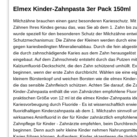
Elmex Kinder-Zahnpasta 3er Pack 150ml
Milchzähne brauchen einen ganz besonderen Kariesschutz. Mit
Zähnen Ihres Kindes genau das, was Sie ab dem 1. Zahn bis z
wurde speziell für den besonderen Schutz der Milchzähne entwic
Schutzmechanismus: Die Zähne der Kleinen werden durch eine
gegen kariesbedingten Mineralienabbau. Durch die fein abgesti
die durch zahnschädigende Karies aus dem Zahn herausgelöst 
eingebaut. Auf dem Zahnschmelz entsteht durch das Putzen mit
Kalziumfluorid-Deckschicht, die den Zahn schützend umhüllt. E
beginnen, wenn der erste Zahn durchbricht. Wählen sie eine eig
kleinem Bürstenkopf und weichen Borsten wie die elmex Kinder
die das sensible Zahnfleisch schützen. Achten Sie darauf, die 
Kinder-Zahnpasta enthält die von Zahnärzten empfohlene Fluor
praktischen Größe von 12 ml ist die elmex Kinder-Zahnpasta id
Kariesvorbeugung durch Fluoride - Es ist wissenschaftlich erwi
fluoridhaltigen Kinderzahnpasta ab dem 1. Milchzahn sinnvoll un
wirksames Aminfluorid in der für Kinder zahnärztlich empfohlen
Zahnpflege für Kinder - Zahnärzte empfehlen, beim Durchbrec
beginnen. Denn auch sehr kleine Kinder nehmen Nahrungsmittel 
Karies führen können. Außerdem: Kinder akzeptieren die täglic