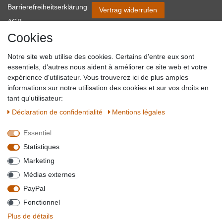
Barrierefreiheitserklärung
Vertrag widerrufen
AGB
Cookies
Impressum
Partner-Links
Notre site web utilise des cookies. Certains d'entre eux sont
Blog
essentiels, d'autres nous aident à améliorer ce site web et votre
expérience d'utilisateur. Vous trouverez ici de plus amples
SICHER EINKAUFEN
WIR AKZEPTIEREN
informations sur notre utilisation des cookies et sur vos droits en
tant qu'utilisateur:
Déclaration de confidentialité
Mentions légales
Essentiel
QUALITÄT
Statistiques
WIR VERSENDEN MIT
Marketing
BESUCHEN SIE UNS AUF
Médias externes
PayPal
Fonctionnel
*Alle Preise verstehen sich inkl. MwSt. zzgl. Versandkosten. **Gilt für Lieferungen
Plus de détails
innerhalb deutschlands, Lieferzeiten für andere Länder entnehmen Sie bitte der