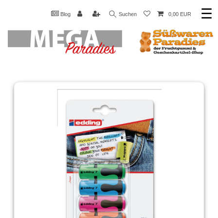
☰
Blog
Suchen
0,00 EUR