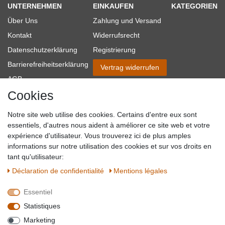
UNTERNEHMEN
EINKAUFEN
KATEGORIEN
Über Uns
Zahlung und Versand
Kontakt
Widerrufsrecht
Datenschutzerklärung
Registrierung
Barrierefreiheitserklärung
Vertrag widerrufen
AGB
Cookies
Impressum
Partner-Links
Notre site web utilise des cookies. Certains d'entre eux sont
Blog
essentiels, d'autres nous aident à améliorer ce site web et votre
expérience d'utilisateur. Vous trouverez ici de plus amples
SICHER EINKAUFEN
WIR AKZEPTIEREN
informations sur notre utilisation des cookies et sur vos droits en
tant qu'utilisateur:
Déclaration de confidentialité
Mentions légales
Essentiel
QUALITÄT
Statistiques
WIR VERSENDEN MIT
Marketing