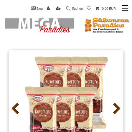
☰
Blog
Suchen
0,00 EUR