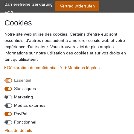
Barrierefreiheitserklärung
Vertrag widerrufen
AGB
Cookies
Impressum
Partner-Links
Notre site web utilise des cookies. Certains d'entre eux sont
Blog
essentiels, d'autres nous aident à améliorer ce site web et votre
expérience d'utilisateur. Vous trouverez ici de plus amples
SICHER EINKAUFEN
WIR AKZEPTIEREN
informations sur notre utilisation des cookies et sur vos droits en
tant qu'utilisateur:
Déclaration de confidentialité
Mentions légales
Essentiel
QUALITÄT
Statistiques
WIR VERSENDEN MIT
Marketing
BESUCHEN SIE UNS AUF
Médias externes
PayPal
Fonctionnel
*Alle Preise verstehen sich inkl. MwSt. zzgl. Versandkosten. **Gilt für Lieferungen
Plus de détails
innerhalb deutschlands, Lieferzeiten für andere Länder entnehmen Sie bitte der