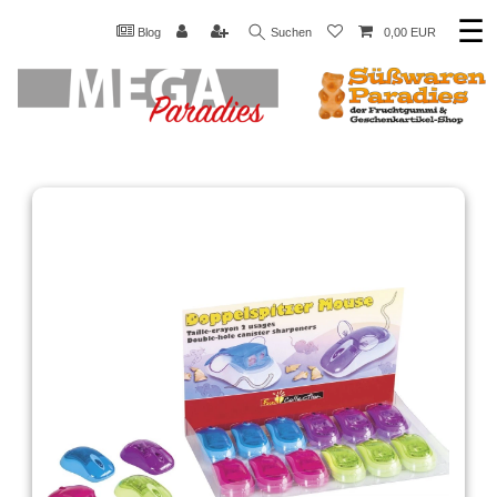
☰
Blog
Suchen
0,00 EUR