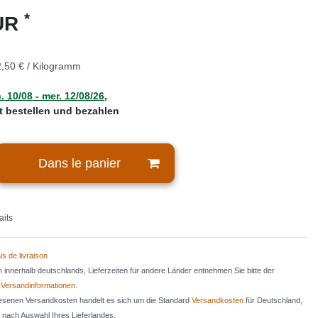
*
EUR
,50 € / Kilogramm
. 10/08 - mer. 12/08/26
,
zt bestellen und bezahlen
Dans le panier
aits
is de livraison
en innerhalb deutschlands, Lieferzeiten für andere Länder entnehmen Sie bitte der
n
Versandinformationen
.
iesenen Versandkosten handelt es sich um die Standard
Versandkosten
für Deutschland,
e nach Auswahl Ihres Lieferlandes.