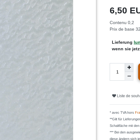
6,50 
Contenu
0,2
Prix de base
32
Lieferung
lun
wenn sie jet
Liste de souh
* avec TVA hors
Fra
**Gilt für Lieferung
Schaltfäche mit de
*** Bei den ausgew
diese ändern sich j