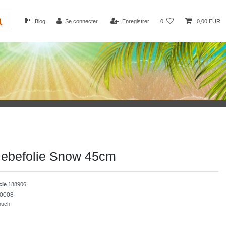
Blog
Se connecter
Enregistrer
0
0,00 EUR
Klebefolie Snow 45cm
icle
188906
0008
huch