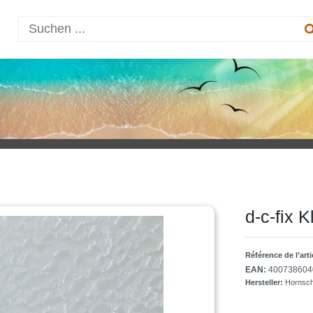
d-c-fix 
Référence de l’art
EAN:
400738604
Hersteller:
Hornsc