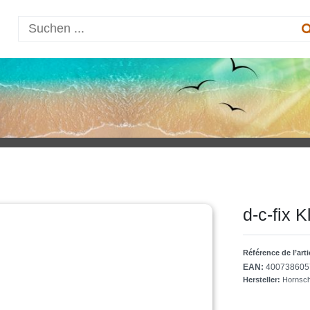
d-c-fix 
Référence de l’art
EAN:
400738605
Hersteller:
Hornsc