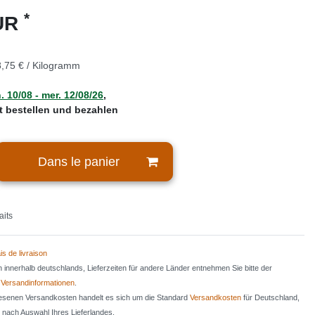
*
EUR
,75 € / Kilogramm
. 10/08 - mer. 12/08/26
,
zt bestellen und bezahlen
Dans le panier
aits
is de livraison
en innerhalb deutschlands, Lieferzeiten für andere Länder entnehmen Sie bitte der
n
Versandinformationen
.
iesenen Versandkosten handelt es sich um die Standard
Versandkosten
für Deutschland,
e nach Auswahl Ihres Lieferlandes.