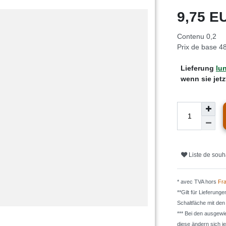
9,75 
Contenu
0,2
Prix de base
48
Lieferung
lun
wenn sie jet
Liste de souh
* avec TVA hors
Fra
**Gilt für Lieferung
Schaltfäche mit de
*** Bei den ausgew
diese ändern sich j