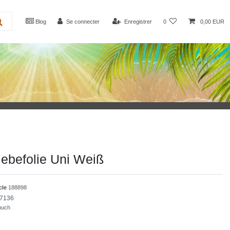
Blog
Se connecter
Enregistrer
0
0,00 EUR
Klebefolie Uni Weiß
icle
188898
7136
huch