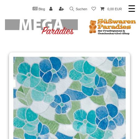
☰
Blog
Suchen
0,00 EUR