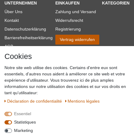
UNTERNEHMEN
EINKAUFEN
KATEGORIEN
Über Uns
Zahlung und Versand
Kontakt
Widerrufsrecht
Datenschutzerklärung
Registrierung
Barrierefreiheitserklärung
Vertrag widerrufen
AGB
Cookies
Impressum
Partner-Links
Notre site web utilise des cookies. Certains d'entre eux sont
Blog
essentiels, d'autres nous aident à améliorer ce site web et votre
expérience d'utilisateur. Vous trouverez ici de plus amples
SICHER EINKAUFEN
WIR AKZEPTIEREN
informations sur notre utilisation des cookies et sur vos droits en
tant qu'utilisateur:
Déclaration de confidentialité
Mentions légales
Essentiel
QUALITÄT
Statistiques
WIR VERSENDEN MIT
Marketing