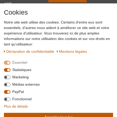
AGB
Cookies
Impressum
Partner-Links
Notre site web utilise des cookies. Certains d'entre eux sont
Blog
essentiels, d'autres nous aident à améliorer ce site web et votre
expérience d'utilisateur. Vous trouverez ici de plus amples
SICHER EINKAUFEN
WIR AKZEPTIEREN
informations sur notre utilisation des cookies et sur vos droits en
tant qu'utilisateur:
Déclaration de confidentialité
Mentions légales
Essentiel
QUALITÄT
Statistiques
WIR VERSENDEN MIT
Marketing
BESUCHEN SIE UNS AUF
Médias externes
PayPal
Fonctionnel
*Alle Preise verstehen sich inkl. MwSt. zzgl. Versandkosten. **Gilt für Lieferungen
Plus de détails
innerhalb deutschlands, Lieferzeiten für andere Länder entnehmen Sie bitte der
Schaltfäche mit den
Versandinformationen
. *** Bei den ausgewiesenen Versandkosten