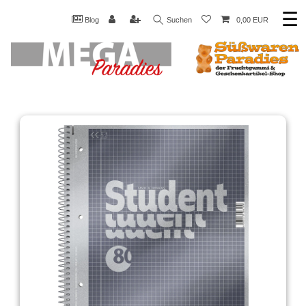
☰
Blog
Suchen
0,00 EUR