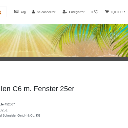
Blog
Se connecter
Enregistrer
0
0,00 EUR
llen C6 m. Fenster 25er
icle
452507
3251
nd Schneider GmbH & Co. KG