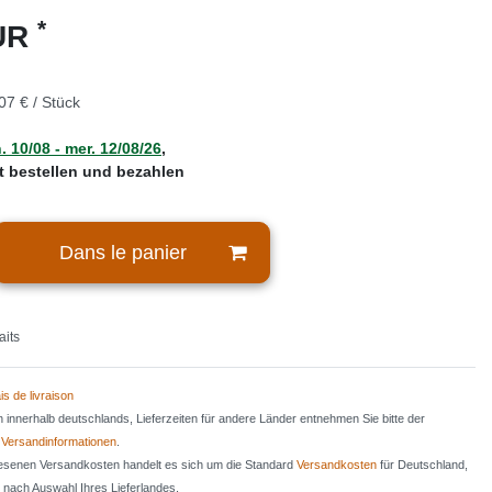
*
EUR
07 € / Stück
. 10/08 - mer. 12/08/26
,
zt bestellen und bezahlen
Dans le panier
aits
is de livraison
en innerhalb deutschlands, Lieferzeiten für andere Länder entnehmen Sie bitte der
n
Versandinformationen
.
iesenen Versandkosten handelt es sich um die Standard
Versandkosten
für Deutschland,
e nach Auswahl Ihres Lieferlandes.