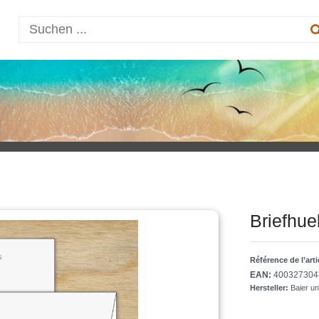
Briefhue
Référence de l’art
EAN:
400327304
Hersteller:
Baier u