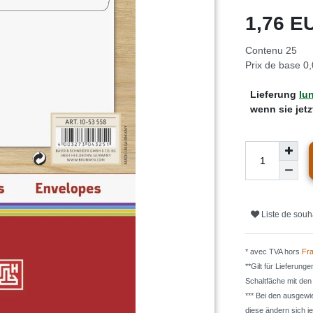
1,76 
Contenu
25
Prix de base
0,
Lieferung
lun
wenn sie jet
Liste de souh
* avec TVA hors
Fra
**Gilt für Lieferung
Schaltfäche mit de
*** Bei den ausgew
diese ändern sich j