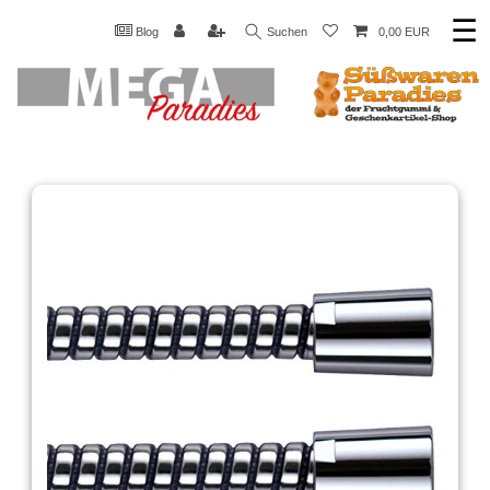
☰
Blog
Suchen
0,00 EUR