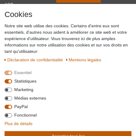
AGB
Cookies
Impressum
Partner-Links
Notre site web utilise des cookies. Certains d'entre eux sont
Blog
essentiels, d'autres nous aident à améliorer ce site web et votre
expérience d'utilisateur. Vous trouverez ici de plus amples
SICHER EINKAUFEN
WIR AKZEPTIEREN
informations sur notre utilisation des cookies et sur vos droits en
tant qu'utilisateur:
Déclaration de confidentialité
Mentions légales
Essentiel
QUALITÄT
Statistiques
WIR VERSENDEN MIT
Marketing
BESUCHEN SIE UNS AUF
Médias externes
PayPal
Fonctionnel
*Alle Preise verstehen sich inkl. MwSt. zzgl. Versandkosten. **Gilt für Lieferungen
Plus de détails
innerhalb deutschlands, Lieferzeiten für andere Länder entnehmen Sie bitte der
Schaltfäche mit den
Versandinformationen
. *** Bei den ausgewiesenen Versandkosten