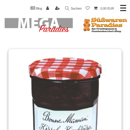
☰
Blog
Suchen
0,00 EUR