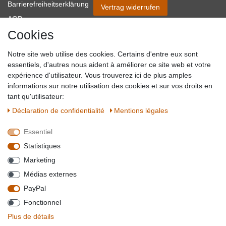
Barrierefreiheitserklärung
Vertrag widerrufen
AGB
Cookies
Impressum
Partner-Links
Notre site web utilise des cookies. Certains d'entre eux sont
Blog
essentiels, d'autres nous aident à améliorer ce site web et votre
expérience d'utilisateur. Vous trouverez ici de plus amples
SICHER EINKAUFEN
WIR AKZEPTIEREN
informations sur notre utilisation des cookies et sur vos droits en
tant qu'utilisateur:
Déclaration de confidentialité
Mentions légales
Essentiel
QUALITÄT
Statistiques
WIR VERSENDEN MIT
Marketing
BESUCHEN SIE UNS AUF
Médias externes
PayPal
Fonctionnel
*Alle Preise verstehen sich inkl. MwSt. zzgl. Versandkosten. **Gilt für Lieferungen
Plus de détails
innerhalb deutschlands, Lieferzeiten für andere Länder entnehmen Sie bitte der