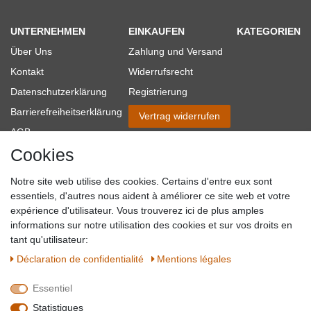
UNTERNEHMEN
EINKAUFEN
KATEGORIEN
Über Uns
Zahlung und Versand
Kontakt
Widerrufsrecht
Datenschutzerklärung
Registrierung
Barrierefreiheitserklärung
Vertrag widerrufen
AGB
Cookies
Impressum
Partner-Links
Notre site web utilise des cookies. Certains d'entre eux sont
Blog
essentiels, d'autres nous aident à améliorer ce site web et votre
expérience d'utilisateur. Vous trouverez ici de plus amples
SICHER EINKAUFEN
WIR AKZEPTIEREN
informations sur notre utilisation des cookies et sur vos droits en
tant qu'utilisateur:
Déclaration de confidentialité
Mentions légales
Essentiel
QUALITÄT
Statistiques