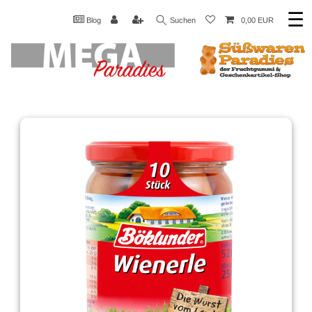
☰
Blog
Suchen
0,00 EUR