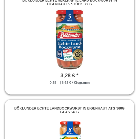
BÖKLUNDER ECHTE HERZHAFTE LAND BOCKWURST IN
EIGENHAUT 5 STÜCK 380G
3,28 € *
0.38
| 8,63 € / Kilogramm
BÖKLUNDER ECHTE LANDBOCKWURST IN EIGENHAUT ATG 360G
GLAS 540G