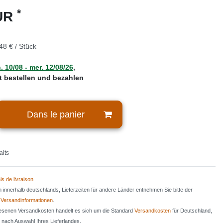
*
EUR
48 € / Stück
. 10/08 - mer. 12/08/26
,
zt bestellen und bezahlen
Dans le panier
aits
is de livraison
en innerhalb deutschlands, Lieferzeiten für andere Länder entnehmen Sie bitte der
n
Versandinformationen
.
iesenen Versandkosten handelt es sich um die Standard
Versandkosten
für Deutschland,
e nach Auswahl Ihres Lieferlandes.