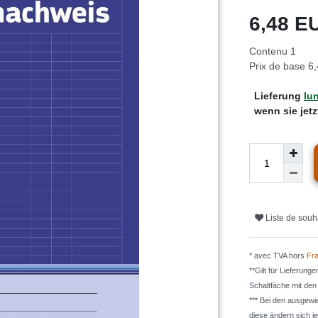
6,48 
Contenu
1
Prix de base
6,
Lieferung
lun
wenn sie jet
Liste de souh
* avec TVA hors
Fra
**Gilt für Lieferung
Schaltfäche mit de
*** Bei den ausgew
diese ändern sich j