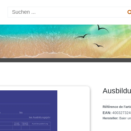
Ausbild
Référence de l’art
EAN:
400327324
Hersteller:
Baier u