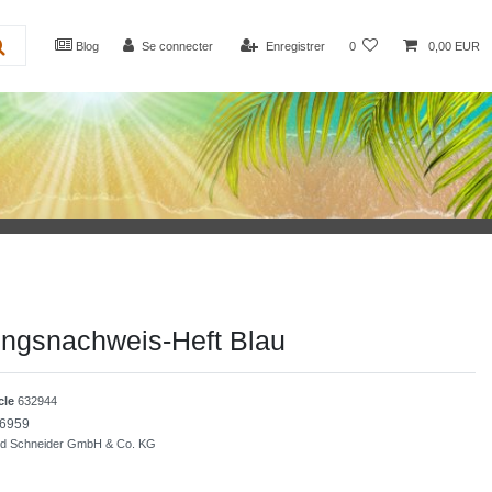
Blog
Se connecter
Enregistrer
0
0,00 EUR
ungsnachweis-Heft Blau
icle
632944
6959
nd Schneider GmbH & Co. KG