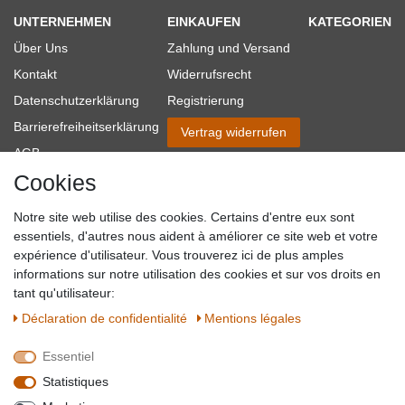
UNTERNEHMEN
EINKAUFEN
KATEGORIEN
Über Uns
Zahlung und Versand
Kontakt
Widerrufsrecht
Datenschutzerklärung
Registrierung
Barrierefreiheitserklärung
Vertrag widerrufen
AGB
Cookies
Impressum
Partner-Links
Notre site web utilise des cookies. Certains d'entre eux sont
Blog
essentiels, d'autres nous aident à améliorer ce site web et votre
expérience d'utilisateur. Vous trouverez ici de plus amples
SICHER EINKAUFEN
WIR AKZEPTIEREN
informations sur notre utilisation des cookies et sur vos droits en
tant qu'utilisateur:
Déclaration de confidentialité
Mentions légales
Essentiel
QUALITÄT
Statistiques
WIR VERSENDEN MIT