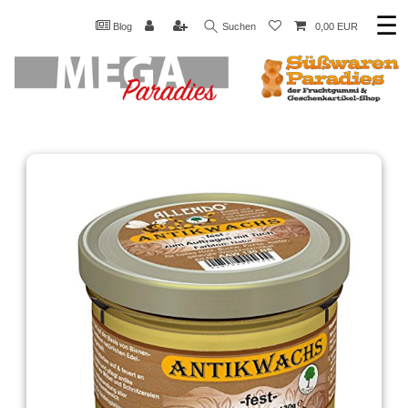
☰
Blog
Suchen
0,00 EUR