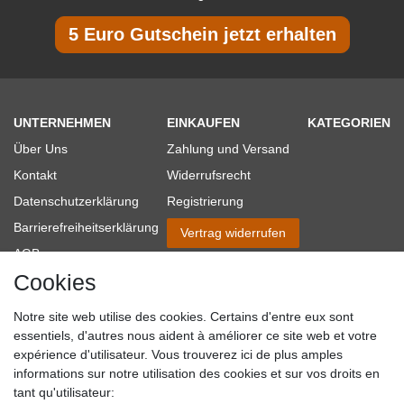
5 Euro Gutschein jetzt erhalten
UNTERNEHMEN
EINKAUFEN
KATEGORIEN
Über Uns
Zahlung und Versand
Kontakt
Widerrufsrecht
Datenschutzerklärung
Registrierung
Barrierefreiheitserklärung
Vertrag widerrufen
AGB
Cookies
Impressum
Partner-Links
Notre site web utilise des cookies. Certains d'entre eux sont
Blog
essentiels, d'autres nous aident à améliorer ce site web et votre
expérience d'utilisateur. Vous trouverez ici de plus amples
SICHER EINKAUFEN
WIR AKZEPTIEREN
informations sur notre utilisation des cookies et sur vos droits en
tant qu'utilisateur: