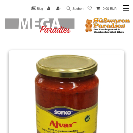
☰
Blog
Suchen
0,00 EUR