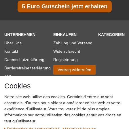
5 Euro Gutschein jetzt erhalten
UNTERNEHMEN
EINKAUFEN
KATEGORIEN
Über Uns
Zahlung und Versand
Kontakt
Widerrufsrecht
Datenschutzerklärung
Registrierung
Barrierefreiheitserklärung
Vertrag widerrufen
AGB
Cookies
Impressum
Partner-Links
Notre site web utilise des cookies. Certains d'entre eux sont
Blog
essentiels, d'autres nous aident à améliorer ce site web et votre
expérience d'utilisateur. Vous trouverez ici de plus amples
SICHER EINKAUFEN
WIR AKZEPTIEREN
informations sur notre utilisation des cookies et sur vos droits en
tant qu'utilisateur: