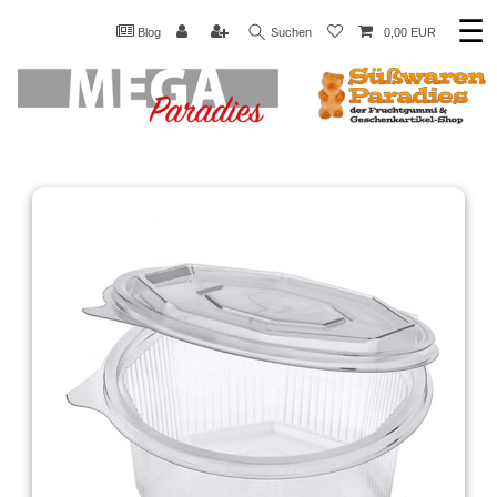
☰
Blog
Suchen
0,00 EUR